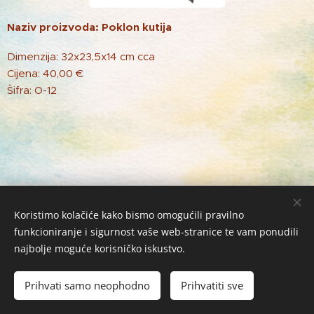
Naziv proizvoda: Poklon kutija
Dimenzija: 32x23,5x14 cm cca
Cijena: 40,00 €
Šifra: O-12
Koristimo kolačiće kako bismo omogućili pravilno
funkcioniranje i sigurnost vaše web-stranice te vam ponudili
najbolje moguće korisničko iskustvo.
Žabac Bubi j.d.o.o. © 2026 Sva prava zadržana
Kolačići
Prihvati samo neophodno
Prihvatiti sve