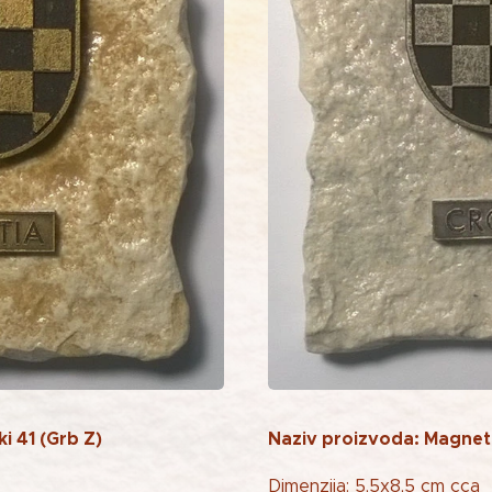
i 41 (Grb Z)
Naziv proizvoda: Magnet v
Dimenzija: 5,5x8,5 cm cca