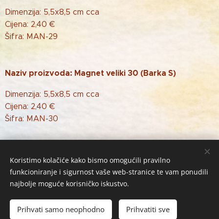
Dimenzija: 5,5x8,5 cm cca
Cijena: 2,40 €
Šifra: MAN-29
Naziv proizvoda: Magnet veliki 30 (Barka S)
Dimenzija: 5,5x8,5 cm cca
Cijena: 2,40 €
Šifra: MAN-30
Koristimo kolačiće kako bismo omogućili pravilno
funkcioniranje i sigurnost vaše web-stranice te vam ponudili
najbolje moguće korisničko iskustvo.
Žabac Bubi j.d.o.o. © 2026 Sva prava zadržana
Kolačići
Prihvati samo neophodno
Prihvatiti sve